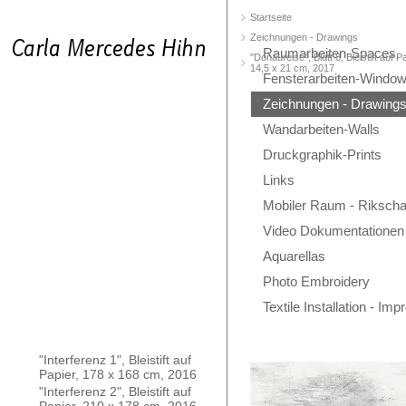
Startseite
Zeichnungen - Drawings
Raumarbeiten-Spaces
"Donaureise", Blatt 8, Bleistift auf Pa
14,5 x 21 cm, 2017
Fensterarbeiten-Windo
Zeichnungen - Drawing
Wandarbeiten-Walls
Druckgraphik-Prints
Links
Mobiler Raum - Rikscha
Video Dokumentationen
Aquarellas
Photo Embroidery
Textile Installation - Im
"Interferenz 1", Bleistift auf
Papier, 178 x 168 cm, 2016
"Interferenz 2", Bleistift auf