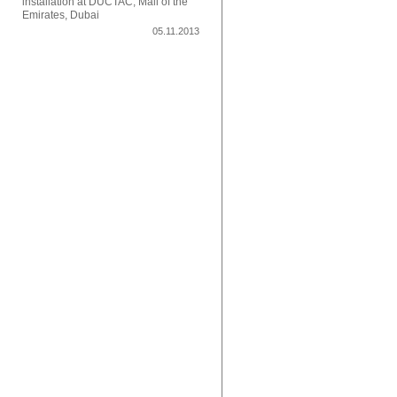
installation at DUCTAC, Mall of the
Emirates, Dubai
05.11.2013