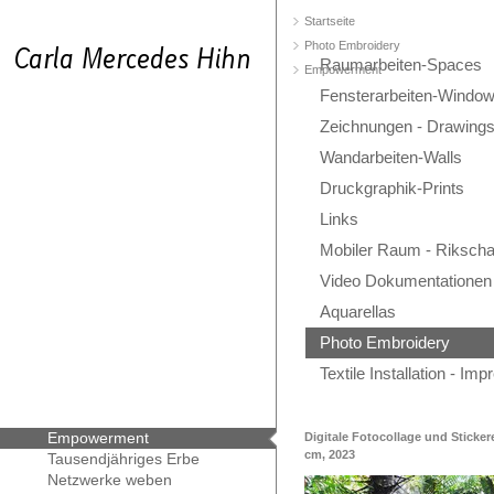
Startseite
Photo Embroidery
Raumarbeiten-Spaces
Empowerment
Fensterarbeiten-Windo
Zeichnungen - Drawing
Wandarbeiten-Walls
Druckgraphik-Prints
Links
Mobiler Raum - Rikscha
Video Dokumentationen
Aquarellas
Photo Embroidery
Textile Installation - Im
Empowerment
Digitale Fotocollage und Sticker
cm, 2023
Tausendjähriges Erbe
Netzwerke weben