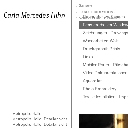
Startseite
Fensterarbeiten-Windows
Raumarbeiten-Spaces
Metropolis Halle, Detailansicht
Fensterarbeiten-Windo
Zeichnungen - Drawing
Wandarbeiten-Walls
Druckgraphik-Prints
Links
Mobiler Raum - Rikscha
Video Dokumentationen
Aquarellas
Photo Embroidery
Textile Installation - Im
Metropolis Halle
Metropolis Halle, Detailansicht
Metropolis Halle, Detailansicht